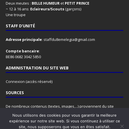
Deux meutes :
BELLE HUMEUR
et
PETIT PRINCE
~ 12 à 16 ans:
Eclaireurs/Scouts
(garçons)
Une troupe
STAFF D’UNITÉ
Adresse principale
:
staffdu8emelegia@gmail.com
Compte bancaire
:
BE86 0682 3042 5850
ADMINISTRATION DU SITE WEB
Connexion
(accès réservé)
SOURCES
De nombreux contenus (textes, images,...) proviennent du site
www.lesscouts.be
.
Nous utilisons des cookies pour vous garantir la meilleure
N'hésitez pas à y faire un tour, ce site est rempli d'informations
expérience sur notre site web. Si vous continuez à utiliser ce
super utiles, pour les animateurs comme pour les animés.
site, nous supposerons que vous en êtes satisfait.