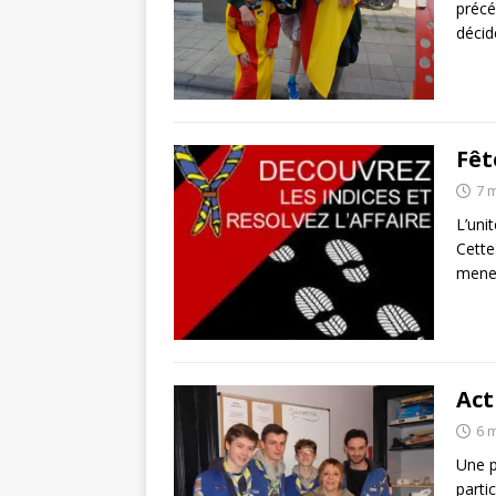
précé
décid
Fêt
7 
L’uni
Cette
mener
Act
6 
Une p
parti