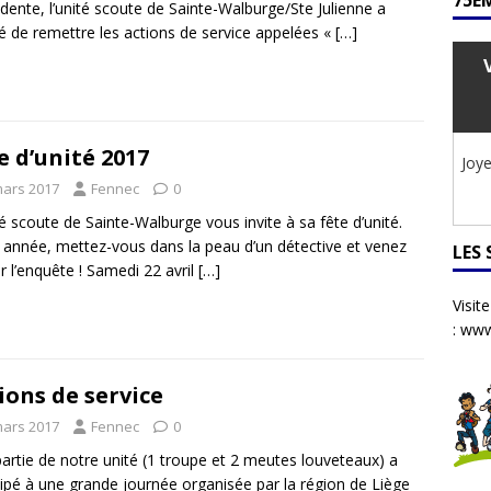
75ÈM
dente, l’unité scoute de Sainte-Walburge/Ste Julienne a
é de remettre les actions de service appelées «
[…]
e d’unité 2017
Joye
mars 2017
Fennec
0
té scoute de Sainte-Walburge vous invite à sa fête d’unité.
 année, mettez-vous dans la peau d’un détective et venez
LES
 l’enquête ! Samedi 22 avril
[…]
Visit
:
www
ions de service
mars 2017
Fennec
0
artie de notre unité (1 troupe et 2 meutes louveteaux) a
cipé à une grande journée organisée par la région de Liège