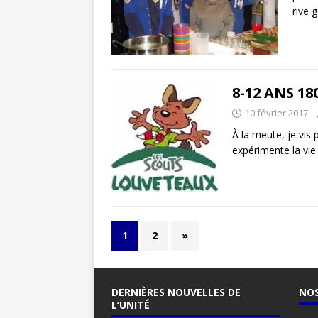
rive 
8-12 ANS 1
10 février 2017
À la meute, je vis 
expérimente la vie
1
2
»
DERNIÈRES NOUVELLES DE
NOS
L’UNITÉ