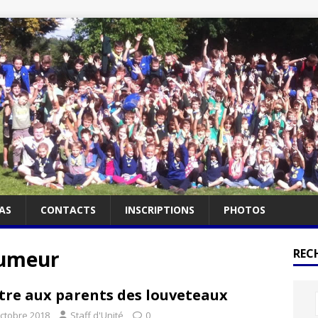
AS
CONTACTS
INSCRIPTIONS
PHOTOS
Humeur
RECH
tre aux parents des louveteaux
octobre 2018
Staff d'Unité
0