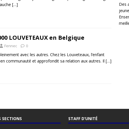
Des 
gauche
[…]
jeune
Ensem
meille
8000 LOUVETEAUX en Belgique
Fennec
0
pleinement avec les autres. Chez les Louveteaux, l’enfant
 en communauté et approfondit sa relation aux autres. Il
[…]
 SECTIONS
STAFF D’UNITÉ