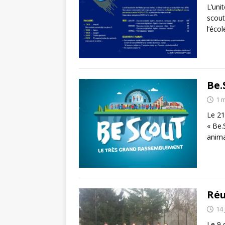
L’uni
scout
l’éco
Be.
1 
Le 21
« Be.
anima
Réu
14 
Le 9 