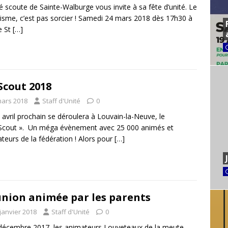
té scoute de Sainte-Walburge vous invite à sa fête d’unité. Le
isme, c’est pas sorcier ! Samedi 24 mars 2018 dès 17h30 à
le St
[…]
Scout 2018
mars 2018
Staff d'Unité
0
 avril prochain se déroulera à Louvain-la-Neuve, le
Scout ». Un méga évènement avec 25 000 animés et
teurs de la fédération ! Alors pour
[…]
nion animée par les parents
janvier 2018
Staff d'Unité
0
décembre 2017, les animateurs Louveteaux de la meute