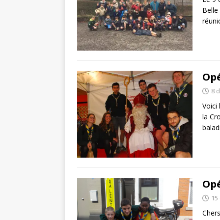
Belle
réuni
Opé
8 
Voici
la Cr
balad
Opé
15
Chers