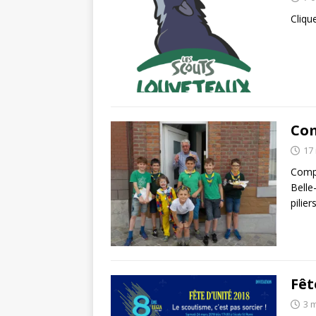
Cliqu
Com
17
Compt
Belle
pilie
Fêt
3 