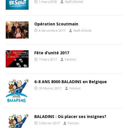
1 mars 2018
Staff d'Unité
Opération Scoutmain
8 décembre 2017
Staff d'Unité
Fête d’unité 2017
7 mars 2017
Fennec
6-8 ANS 8000 BALADINS en Belgique
10 février 2017
Fennec
BALADINS : Où placer ses insignes?
5 février 2017
Fennec