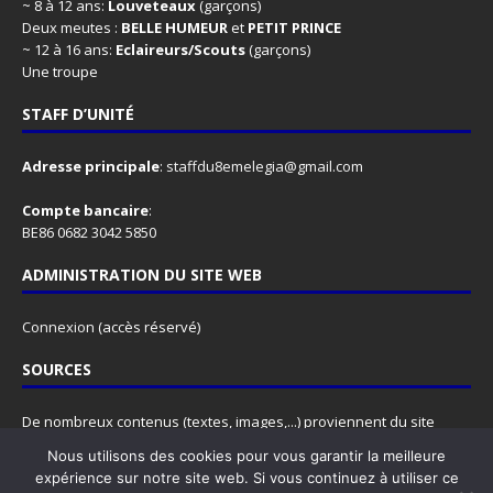
~ 8 à 12 ans:
Louveteaux
(garçons)
Deux meutes :
BELLE HUMEUR
et
PETIT PRINCE
~ 12 à 16 ans:
Eclaireurs/Scouts
(garçons)
Une troupe
STAFF D’UNITÉ
Adresse principale
:
staffdu8emelegia@gmail.com
Compte bancaire
:
BE86 0682 3042 5850
ADMINISTRATION DU SITE WEB
Connexion
(accès réservé)
SOURCES
De nombreux contenus (textes, images,...) proviennent du site
www.lesscouts.be
.
Nous utilisons des cookies pour vous garantir la meilleure
N'hésitez pas à y faire un tour, ce site est rempli d'informations
expérience sur notre site web. Si vous continuez à utiliser ce
super utiles, pour les animateurs comme pour les animés.