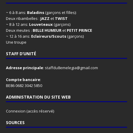
~ 6 à 8 ans:
Baladins
(garçons et filles):
Deux ribambelles :
JAZZ
et
TWIST
~ 8 à 12 ans:
Louveteaux
(garçons)
Deux meutes :
BELLE HUMEUR
et
PETIT PRINCE
~ 12 à 16 ans:
Eclaireurs/Scouts
(garçons)
Une troupe
STAFF D’UNITÉ
Adresse principale
:
staffdu8emelegia@gmail.com
Compte bancaire
:
BE86 0682 3042 5850
ADMINISTRATION DU SITE WEB
Connexion
(accès réservé)
SOURCES