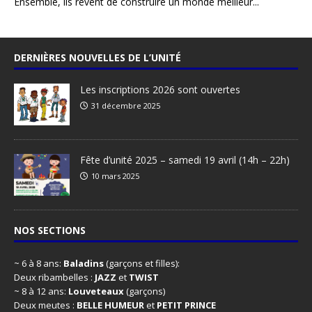
Ensemble, ils rêvent de construire un monde meilleur...
DERNIÈRES NOUVELLES DE L’UNITÉ
Les inscriptions 2026 sont ouvertes
31 décembre 2025
Fête d’unité 2025 – samedi 19 avril (14h – 22h)
10 mars 2025
NOS SECTIONS
~ 6 à 8 ans:
Baladins
(garçons et filles):
Deux ribambelles :
JAZZ
et
TWIST
~ 8 à 12 ans:
Louveteaux
(garçons)
Deux meutes :
BELLE HUMEUR
et
PETIT PRINCE