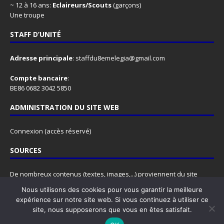
~ 12 à 16 ans:
Eclaireurs/Scouts
(garçons)
Une troupe
STAFF D’UNITÉ
Adresse principale
:
staffdu8emelegia@gmail.com
Compte bancaire
:
BE86 0682 3042 5850
ADMINISTRATION DU SITE WEB
Connexion
(accès réservé)
SOURCES
De nombreux contenus (textes, images,...) proviennent du site
www.lesscouts.be
.
Nous utilisons des cookies pour vous garantir la meilleure
N'hésitez pas à y faire un tour, ce site est rempli d'informations
expérience sur notre site web. Si vous continuez à utiliser ce
super utiles, pour les animateurs comme pour les animés.
site, nous supposerons que vous en êtes satisfait.