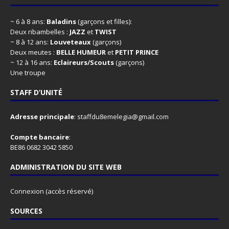
~ 6 à 8 ans:
Baladins
(garçons et filles):
Deux ribambelles :
JAZZ
et
TWIST
~ 8 à 12 ans:
Louveteaux
(garçons)
Deux meutes :
BELLE HUMEUR
et
PETIT PRINCE
~ 12 à 16 ans:
Eclaireurs/Scouts
(garçons)
Une troupe
STAFF D’UNITÉ
Adresse principale
:
staffdu8emelegia@gmail.com
Compte bancaire
:
BE86 0682 3042 5850
ADMINISTRATION DU SITE WEB
Connexion
(accès réservé)
SOURCES