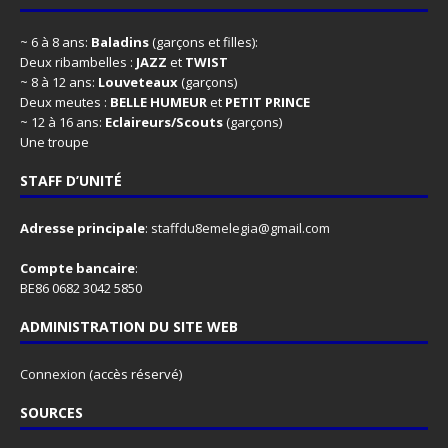
~ 6 à 8 ans:
Baladins
(garçons et filles):
Deux ribambelles :
JAZZ
et
TWIST
~ 8 à 12 ans:
Louveteaux
(garçons)
Deux meutes :
BELLE HUMEUR
et
PETIT PRINCE
~ 12 à 16 ans:
Eclaireurs/Scouts
(garçons)
Une troupe
STAFF D’UNITÉ
Adresse principale
:
staffdu8emelegia@gmail.com
Compte bancaire
:
BE86 0682 3042 5850
ADMINISTRATION DU SITE WEB
Connexion
(accès réservé)
SOURCES