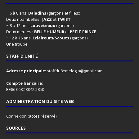
~ 6 à 8 ans:
Baladins
(garçons et filles):
Deux ribambelles :
JAZZ
et
TWIST
~ 8 à 12 ans:
Louveteaux
(garçons)
Deux meutes :
BELLE HUMEUR
et
PETIT PRINCE
~ 12 à 16 ans:
Eclaireurs/Scouts
(garçons)
Une troupe
STAFF D’UNITÉ
Adresse principale
:
staffdu8emelegia@gmail.com
Compte bancaire
:
BE86 0682 3042 5850
ADMINISTRATION DU SITE WEB
Connexion
(accès réservé)
SOURCES