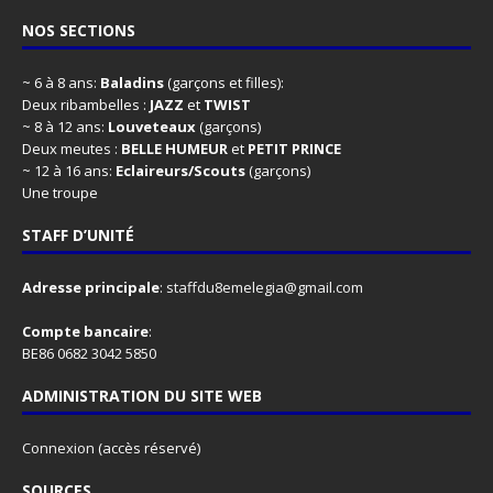
NOS SECTIONS
~ 6 à 8 ans:
Baladins
(garçons et filles):
Deux ribambelles :
JAZZ
et
TWIST
~ 8 à 12 ans:
Louveteaux
(garçons)
Deux meutes :
BELLE HUMEUR
et
PETIT PRINCE
~ 12 à 16 ans:
Eclaireurs/Scouts
(garçons)
Une troupe
STAFF D’UNITÉ
Adresse principale
:
staffdu8emelegia@gmail.com
Compte bancaire
:
BE86 0682 3042 5850
ADMINISTRATION DU SITE WEB
Connexion
(accès réservé)
SOURCES