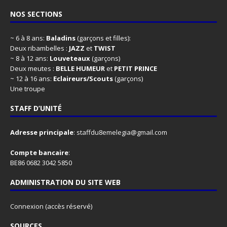
NOS SECTIONS
~ 6 à 8 ans:
Baladins
(garçons et filles):
Deux ribambelles :
JAZZ
et
TWIST
~ 8 à 12 ans:
Louveteaux
(garçons)
Deux meutes :
BELLE HUMEUR
et
PETIT PRINCE
~ 12 à 16 ans:
Eclaireurs/Scouts
(garçons)
Une troupe
STAFF D’UNITÉ
Adresse principale
:
staffdu8emelegia@gmail.com
Compte bancaire
:
BE86 0682 3042 5850
ADMINISTRATION DU SITE WEB
Connexion
(accès réservé)
SOURCES