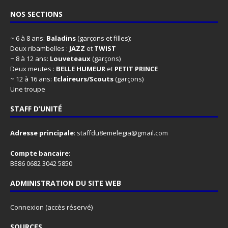
NOS SECTIONS
~ 6 à 8 ans:
Baladins
(garçons et filles):
Deux ribambelles :
JAZZ
et
TWIST
~ 8 à 12 ans:
Louveteaux
(garçons)
Deux meutes :
BELLE HUMEUR
et
PETIT PRINCE
~ 12 à 16 ans:
Eclaireurs/Scouts
(garçons)
Une troupe
STAFF D’UNITÉ
Adresse principale
:
staffdu8emelegia@gmail.com
Compte bancaire
:
BE86 0682 3042 5850
ADMINISTRATION DU SITE WEB
Connexion
(accès réservé)
SOURCES