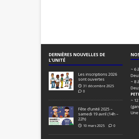
DERNIÈRES NOUVELLES DE
NOS
L’UNITÉ
~ 6 
Les inscriptions 2026
Deux
sont ouvertes
~ 8 
31 décembre 2025
Deu
0
PET
~ 12
(gar
Fête d’unité 2025 –
Une
samedi 19 avril (14h –
22h)
10 mars 2025
0