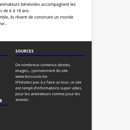
animateurs bénévoles accompagnent les
s de 6 à 18 ans.
ble, ils rêvent de construire un monde
ur...
SOURCES
De nombreux contenus (textes,
images,...) proviennent du site
www.lesscouts.be
.
N'hésitez pas à y faire un tour, ce site
est rempli d'informations super utiles,
pour les animateurs comme pour les
animés.
B