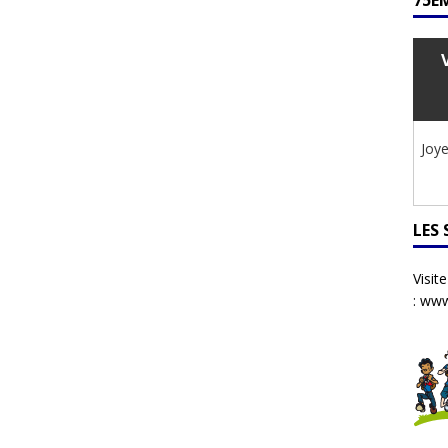
75ÈM
Joye
LES
Visit
:
www