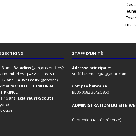
Des 
jeune
Ensem
meille
 SECTIONS
STAFF D’UNITÉ
à 8 ans:
Baladins
(garçons et filles):
Adresse principale
:
 ribambelles :
JAZZ
et
TWIST
staffdu8emelegia@gmail.com
à 12 ans:
Louveteaux
(garçons)
x meutes :
BELLE HUMEUR
et
Compte bancaire
:
IT PRINCE
BE86 0682 3042 5850
 à 16 ans:
Eclaireurs/Scouts
çons)
ADMINISTRATION DU SITE WE
 troupe
Connexion
(accès réservé)