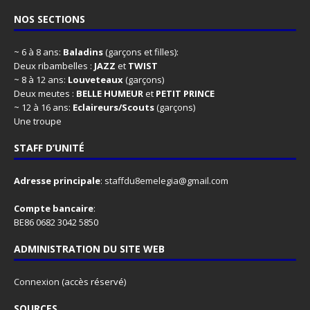
NOS SECTIONS
~ 6 à 8 ans:
Baladins
(garçons et filles):
Deux ribambelles :
JAZZ
et
TWIST
~ 8 à 12 ans:
Louveteaux
(garçons)
Deux meutes :
BELLE HUMEUR
et
PETIT PRINCE
~ 12 à 16 ans:
Eclaireurs/Scouts
(garçons)
Une troupe
STAFF D’UNITÉ
Adresse principale
:
staffdu8emelegia@gmail.com
Compte bancaire
:
BE86 0682 3042 5850
ADMINISTRATION DU SITE WEB
Connexion
(accès réservé)
SOURCES