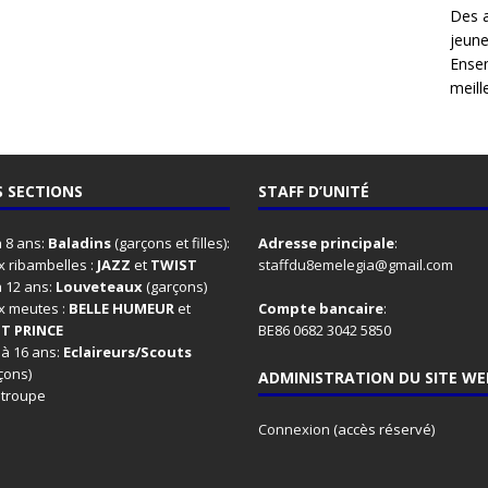
Des 
jeune
Ensem
meille
 SECTIONS
STAFF D’UNITÉ
à 8 ans:
Baladins
(garçons et filles):
Adresse principale
:
 ribambelles :
JAZZ
et
TWIST
staffdu8emelegia@gmail.com
à 12 ans:
Louveteaux
(garçons)
x meutes :
BELLE HUMEUR
et
Compte bancaire
:
IT PRINCE
BE86 0682 3042 5850
 à 16 ans:
Eclaireurs/Scouts
çons)
ADMINISTRATION DU SITE WE
 troupe
Connexion
(accès réservé)