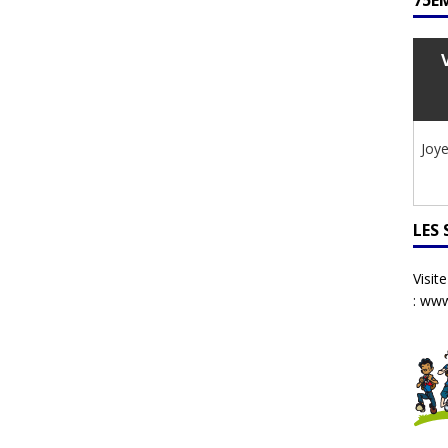
75ÈM
Joye
LES
Visit
:
www