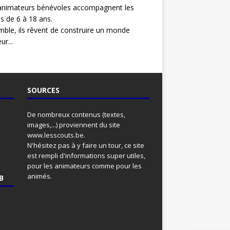
animateurs bénévoles accompagnent les
s de 6 à 18 ans.
ble, ils rêvent de construire un monde
ur...
SOURCES
De nombreux contenus (textes,
images,...) proviennent du site
www.lesscouts.be
.
N'hésitez pas à y faire un tour, ce site
est rempli d'informations super utiles,
pour les animateurs comme pour les
animés.
B