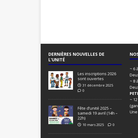
DERNIÈRES NOUVELLES DE
NOS
L’UNITÉ
~ 6 
Les inscriptions 2026
Deux
sont ouvertes
~ 8 
31 décembre 2025
Deu
0
PET
~ 12
(gar
Fête d’unité 2025 –
Une
samedi 19 avril (14h –
22h)
10 mars 2025
0