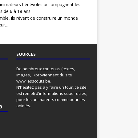
animateurs bénévoles accompagnent les
s de 6 à 18 ans.
ble, ils rêvent de construire un monde
ur...
SOURCES
De nombreux contenus (textes,
images,...) proviennent du site
www.lesscouts.be
.
N'hésitez pas à y faire un tour, ce site
est rempli d'informations super utiles,
pour les animateurs comme pour les
animés.
B