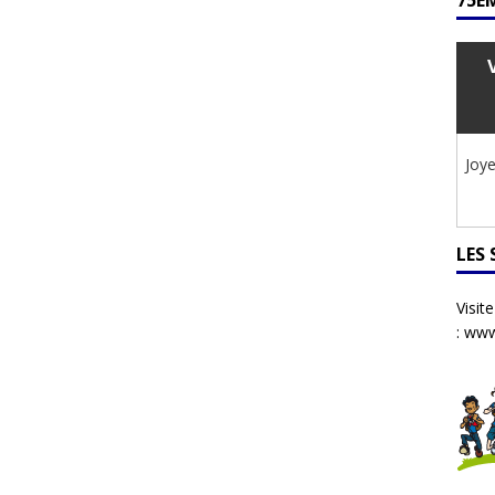
75ÈM
Joye
LES
Visit
:
www