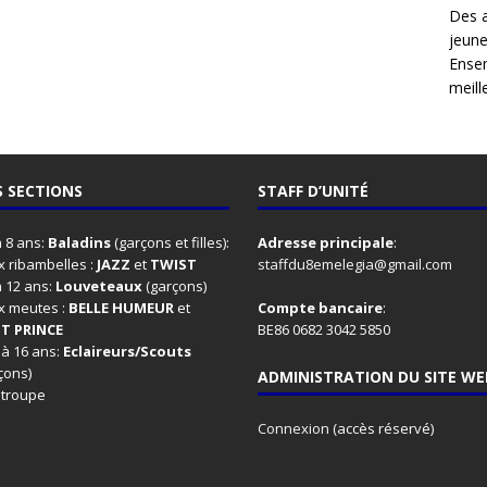
Des 
jeune
Ensem
meille
 SECTIONS
STAFF D’UNITÉ
à 8 ans:
Baladins
(garçons et filles):
Adresse principale
:
 ribambelles :
JAZZ
et
TWIST
staffdu8emelegia@gmail.com
à 12 ans:
Louveteaux
(garçons)
x meutes :
BELLE HUMEUR
et
Compte bancaire
:
IT PRINCE
BE86 0682 3042 5850
 à 16 ans:
Eclaireurs/Scouts
çons)
ADMINISTRATION DU SITE WE
 troupe
Connexion
(accès réservé)