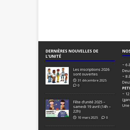
DERNIÈRES NOUVELLES DE
NOS
L’UNITÉ
~ 6 
Les inscriptions 2026
Deux
sont ouvertes
~ 8 
31 décembre 2025
Deu
0
PET
~ 12
(gar
Fête d’unité 2025 –
Une
samedi 19 avril (14h –
22h)
10 mars 2025
0