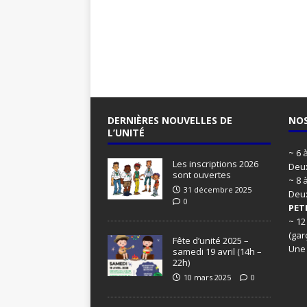
DERNIÈRES NOUVELLES DE
NOS
L’UNITÉ
~ 6 
Les inscriptions 2026
Deux
sont ouvertes
~ 8 
31 décembre 2025
Deu
0
PET
~ 12
(gar
Fête d’unité 2025 –
Une
samedi 19 avril (14h –
22h)
10 mars 2025
0