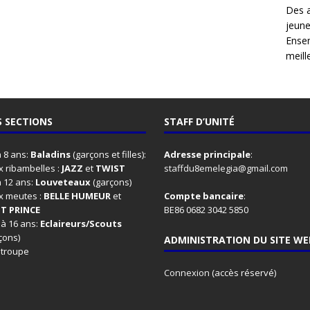
Des 
jeune
Ensem
meille
 SECTIONS
STAFF D’UNITÉ
à 8 ans:
Baladins
(garçons et filles):
Adresse principale
:
 ribambelles :
JAZZ
et
TWIST
staffdu8emelegia@gmail.com
à 12 ans:
Louveteaux
(garçons)
x meutes :
BELLE HUMEUR
et
Compte bancaire
:
IT PRINCE
BE86 0682 3042 5850
 à 16 ans:
Eclaireurs/Scouts
çons)
ADMINISTRATION DU SITE WE
 troupe
Connexion
(accès réservé)