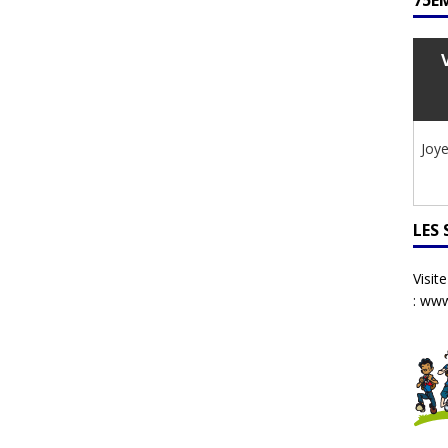
75ÈM
Joye
LES
Visit
:
www