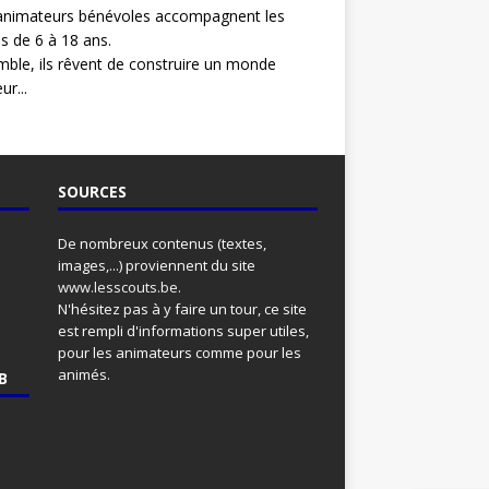
animateurs bénévoles accompagnent les
s de 6 à 18 ans.
ble, ils rêvent de construire un monde
ur...
SOURCES
De nombreux contenus (textes,
images,...) proviennent du site
www.lesscouts.be
.
N'hésitez pas à y faire un tour, ce site
est rempli d'informations super utiles,
pour les animateurs comme pour les
animés.
B