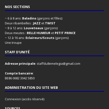
NOS SECTIONS
~ 6 à 8 ans:
Baladins
(garçons et filles):
Deux ribambelles :
JAZZ
et
TWIST
~ 8 à 12 ans:
Louveteaux
(garçons)
Deux meutes :
BELLE HUMEUR
et
PETIT PRINCE
~ 12 à 16 ans:
Eclaireurs/Scouts
(garçons)
Une troupe
STAFF D’UNITÉ
Adresse principale
:
staffdu8emelegia@gmail.com
Compte bancaire
:
BE86 0682 3042 5850
ADMINISTRATION DU SITE WEB
Connexion
(accès réservé)
SOURCES