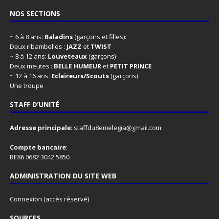
NOS SECTIONS
~ 6 à 8 ans:
Baladins
(garçons et filles):
Deux ribambelles :
JAZZ
et
TWIST
~ 8 à 12 ans:
Louveteaux
(garçons)
Deux meutes :
BELLE HUMEUR
et
PETIT PRINCE
~ 12 à 16 ans:
Eclaireurs/Scouts
(garçons)
Une troupe
STAFF D’UNITÉ
Adresse principale
:
staffdu8emelegia@gmail.com
Compte bancaire
:
BE86 0682 3042 5850
ADMINISTRATION DU SITE WEB
Connexion
(accès réservé)
SOURCES