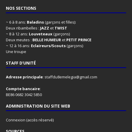
NOS SECTIONS
~ 6 à 8 ans:
Baladins
(garçons et filles):
Deux ribambelles :
JAZZ
et
TWIST
~ 8 à 12 ans:
Louveteaux
(garçons)
Deux meutes :
BELLE HUMEUR
et
PETIT PRINCE
~ 12 à 16 ans:
Eclaireurs/Scouts
(garçons)
Une troupe
STAFF D’UNITÉ
Adresse principale
:
staffdu8emelegia@gmail.com
Compte bancaire
:
BE86 0682 3042 5850
ADMINISTRATION DU SITE WEB
Connexion
(accès réservé)
SOURCES