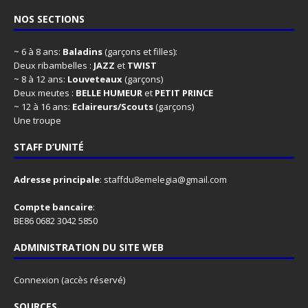
NOS SECTIONS
~ 6 à 8 ans:
Baladins
(garçons et filles):
Deux ribambelles :
JAZZ
et
TWIST
~ 8 à 12 ans:
Louveteaux
(garçons)
Deux meutes :
BELLE HUMEUR
et
PETIT PRINCE
~ 12 à 16 ans:
Eclaireurs/Scouts
(garçons)
Une troupe
STAFF D’UNITÉ
Adresse principale
:
staffdu8emelegia@gmail.com
Compte bancaire
:
BE86 0682 3042 5850
ADMINISTRATION DU SITE WEB
Connexion
(accès réservé)
SOURCES