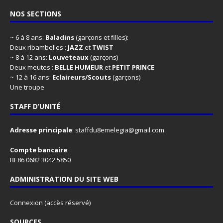
NOS SECTIONS
~ 6 à 8 ans:
Baladins
(garçons et filles):
Deux ribambelles :
JAZZ
et
TWIST
~ 8 à 12 ans:
Louveteaux
(garçons)
Deux meutes :
BELLE HUMEUR
et
PETIT PRINCE
~ 12 à 16 ans:
Eclaireurs/Scouts
(garçons)
Une troupe
STAFF D’UNITÉ
Adresse principale
:
staffdu8emelegia@gmail.com
Compte bancaire
:
BE86 0682 3042 5850
ADMINISTRATION DU SITE WEB
Connexion
(accès réservé)
SOURCES