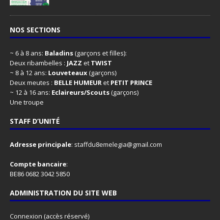
NOS SECTIONS
~ 6 à 8 ans:
Baladins
(garçons et filles):
Deux ribambelles :
JAZZ
et
TWIST
~ 8 à 12 ans:
Louveteaux
(garçons)
Deux meutes :
BELLE HUMEUR
et
PETIT PRINCE
~ 12 à 16 ans:
Eclaireurs/Scouts
(garçons)
Une troupe
STAFF D’UNITÉ
Adresse principale
:
staffdu8emelegia@gmail.com
Compte bancaire
:
BE86 0682 3042 5850
ADMINISTRATION DU SITE WEB
Connexion
(accès réservé)