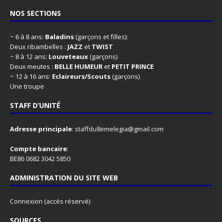
NOS SECTIONS
~ 6 à 8 ans:
Baladins
(garçons et filles):
Deux ribambelles :
JAZZ
et
TWIST
~ 8 à 12 ans:
Louveteaux
(garçons)
Deux meutes :
BELLE HUMEUR
et
PETIT PRINCE
~ 12 à 16 ans:
Eclaireurs/Scouts
(garçons)
Une troupe
STAFF D’UNITÉ
Adresse principale
:
staffdu8emelegia@gmail.com
Compte bancaire
:
BE86 0682 3042 5850
ADMINISTRATION DU SITE WEB
Connexion
(accès réservé)
SOURCES