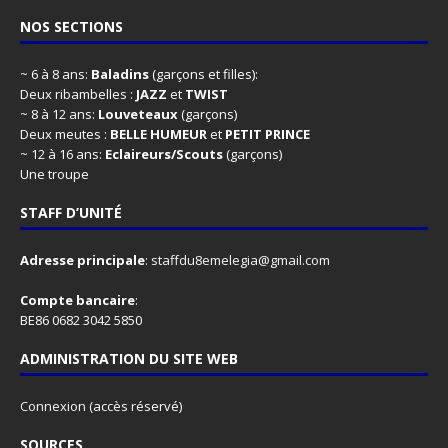
NOS SECTIONS
~ 6 à 8 ans:
Baladins
(garçons et filles):
Deux ribambelles :
JAZZ
et
TWIST
~ 8 à 12 ans:
Louveteaux
(garçons)
Deux meutes :
BELLE HUMEUR
et
PETIT PRINCE
~ 12 à 16 ans:
Eclaireurs/Scouts
(garçons)
Une troupe
STAFF D’UNITÉ
Adresse principale
:
staffdu8emelegia@gmail.com
Compte bancaire
:
BE86 0682 3042 5850
ADMINISTRATION DU SITE WEB
Connexion
(accès réservé)
SOURCES