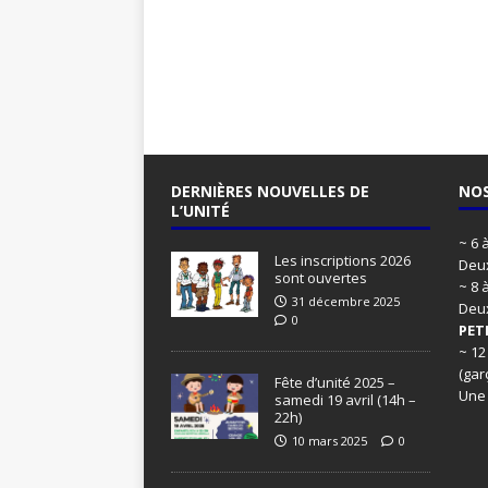
DERNIÈRES NOUVELLES DE
NOS
L’UNITÉ
~ 6 
Les inscriptions 2026
Deux
sont ouvertes
~ 8 
31 décembre 2025
Deu
0
PET
~ 12
(gar
Fête d’unité 2025 –
Une
samedi 19 avril (14h –
22h)
10 mars 2025
0