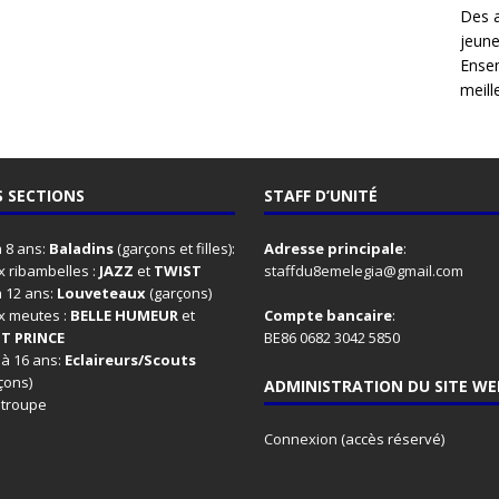
Des 
jeune
Ensem
meille
 SECTIONS
STAFF D’UNITÉ
à 8 ans:
Baladins
(garçons et filles):
Adresse principale
:
 ribambelles :
JAZZ
et
TWIST
staffdu8emelegia@gmail.com
à 12 ans:
Louveteaux
(garçons)
x meutes :
BELLE HUMEUR
et
Compte bancaire
:
IT PRINCE
BE86 0682 3042 5850
 à 16 ans:
Eclaireurs/Scouts
çons)
ADMINISTRATION DU SITE WE
 troupe
Connexion
(accès réservé)