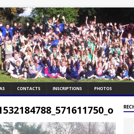
AS
CONTACTS
INSCRIPTIONS
PHOTOS
1532184788_571611750_o
RECH