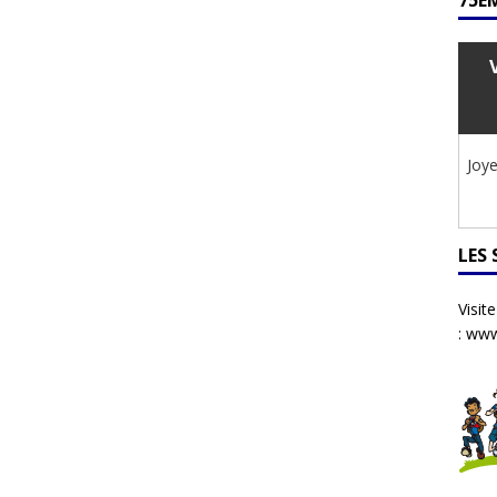
75ÈM
Joye
LES
Visit
:
www