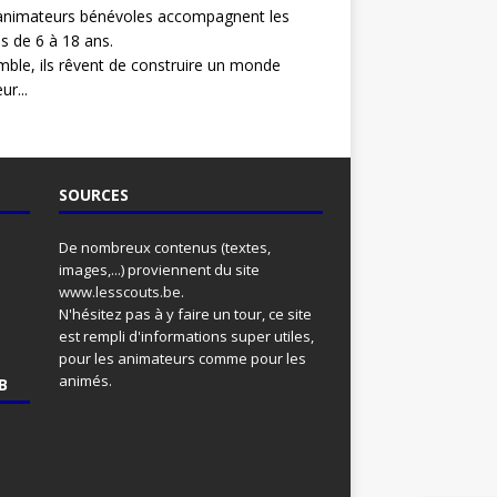
animateurs bénévoles accompagnent les
s de 6 à 18 ans.
ble, ils rêvent de construire un monde
ur...
SOURCES
De nombreux contenus (textes,
images,...) proviennent du site
www.lesscouts.be
.
N'hésitez pas à y faire un tour, ce site
est rempli d'informations super utiles,
pour les animateurs comme pour les
animés.
B