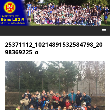
25371112_10214891532584798_20
98369225_o