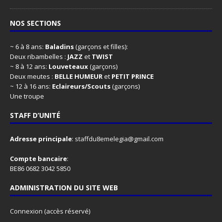
NOS SECTIONS
~ 6 à 8 ans:
Baladins
(garçons et filles):
Deux ribambelles :
JAZZ
et
TWIST
~ 8 à 12 ans:
Louveteaux
(garçons)
Deux meutes :
BELLE HUMEUR
et
PETIT PRINCE
~ 12 à 16 ans:
Eclaireurs/Scouts
(garçons)
Une troupe
STAFF D’UNITÉ
Adresse principale
:
staffdu8emelegia@gmail.com
Compte bancaire
:
BE86 0682 3042 5850
ADMINISTRATION DU SITE WEB
Connexion
(accès réservé)