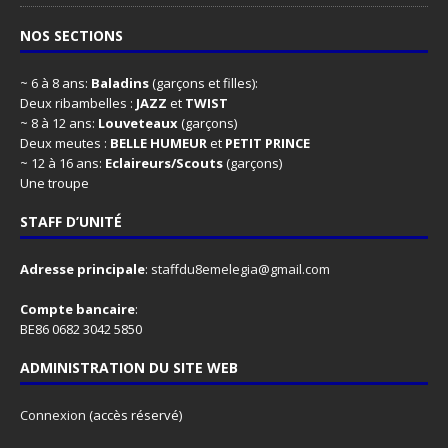
NOS SECTIONS
~ 6 à 8 ans:
Baladins
(garçons et filles):
Deux ribambelles :
JAZZ
et
TWIST
~ 8 à 12 ans:
Louveteaux
(garçons)
Deux meutes :
BELLE HUMEUR
et
PETIT PRINCE
~ 12 à 16 ans:
Eclaireurs/Scouts
(garçons)
Une troupe
STAFF D’UNITÉ
Adresse principale
:
staffdu8emelegia@gmail.com
Compte bancaire
:
BE86 0682 3042 5850
ADMINISTRATION DU SITE WEB
Connexion
(accès réservé)