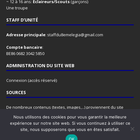
~ 12 à 16 ans:
Eclaireurs/Scouts
(garçons)
Une troupe
STAFF D’UNITÉ
Adresse principale
:
staffdu8emelegia@gmail.com
Compte bancaire
:
BE86 0682 3042 5850
ADMINISTRATION DU SITE WEB
Connexion
(accès réservé)
SOURCES
De nombreux contenus (textes, images,...) proviennent du site
www.lesscouts.be
.
Nous utilisons des cookies pour vous garantir la meilleure
N'hésitez pas à y faire un tour, ce site est rempli d'informations
expérience sur notre site web. Si vous continuez à utiliser ce
super utiles, pour les animateurs comme pour les animés.
site, nous supposerons que vous en êtes satisfait.
OK