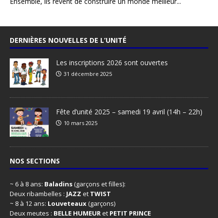
Ensemble, ils rêvent de construire un monde meilleur...
DERNIÈRES NOUVELLES DE L’UNITÉ
Les inscriptions 2026 sont ouvertes
31 décembre 2025
Fête d’unité 2025 – samedi 19 avril (14h – 22h)
10 mars 2025
NOS SECTIONS
~ 6 à 8 ans:
Baladins
(garçons et filles):
Deux ribambelles :
JAZZ
et
TWIST
~ 8 à 12 ans:
Louveteaux
(garçons)
Deux meutes :
BELLE HUMEUR
et
PETIT PRINCE