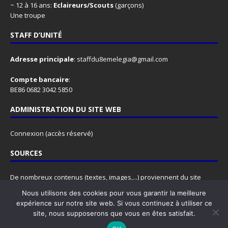
~ 12 à 16 ans:
Eclaireurs/Scouts
(garçons)
Une troupe
STAFF D’UNITÉ
Adresse principale
:
staffdu8emelegia@gmail.com
Compte bancaire
:
BE86 0682 3042 5850
ADMINISTRATION DU SITE WEB
Connexion
(accès réservé)
SOURCES
De nombreux contenus (textes, images,...) proviennent du site
www.lesscouts.be
.
Nous utilisons des cookies pour vous garantir la meilleure
N'hésitez pas à y faire un tour, ce site est rempli d'informations
expérience sur notre site web. Si vous continuez à utiliser ce
super utiles, pour les animateurs comme pour les animés.
site, nous supposerons que vous en êtes satisfait.