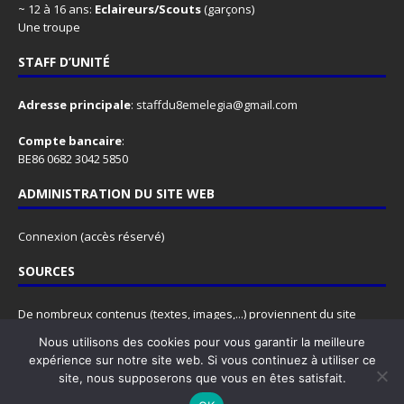
~ 12 à 16 ans:
Eclaireurs/Scouts
(garçons)
Une troupe
STAFF D’UNITÉ
Adresse principale
:
staffdu8emelegia@gmail.com
Compte bancaire
:
BE86 0682 3042 5850
ADMINISTRATION DU SITE WEB
Connexion
(accès réservé)
SOURCES
De nombreux contenus (textes, images,...) proviennent du site
www.lesscouts.be
.
Nous utilisons des cookies pour vous garantir la meilleure
N'hésitez pas à y faire un tour, ce site est rempli d'informations
expérience sur notre site web. Si vous continuez à utiliser ce
super utiles, pour les animateurs comme pour les animés.
site, nous supposerons que vous en êtes satisfait.