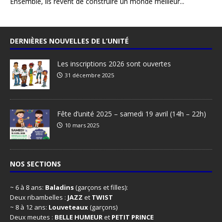
Ensemble, ils rêvent de construire un monde meilleur...
DERNIÈRES NOUVELLES DE L’UNITÉ
Les inscriptions 2026 sont ouvertes
31 décembre 2025
Fête d’unité 2025 – samedi 19 avril (14h – 22h)
10 mars 2025
NOS SECTIONS
~ 6 à 8 ans:
Baladins
(garçons et filles):
Deux ribambelles :
JAZZ
et
TWIST
~ 8 à 12 ans:
Louveteaux
(garçons)
Deux meutes :
BELLE HUMEUR
et
PETIT PRINCE