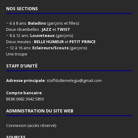
NOS SECTIONS
~ 6 à 8 ans:
Baladins
(garçons et filles):
Deux ribambelles :
JAZZ
et
TWIST
~ 8 à 12 ans:
Louveteaux
(garçons)
Deux meutes :
BELLE HUMEUR
et
PETIT PRINCE
~ 12 à 16 ans:
Eclaireurs/Scouts
(garçons)
Une troupe
STAFF D’UNITÉ
Adresse principale
:
staffdu8emelegia@gmail.com
Compte bancaire
:
BE86 0682 3042 5850
ADMINISTRATION DU SITE WEB
Connexion
(accès réservé)
SOURCES