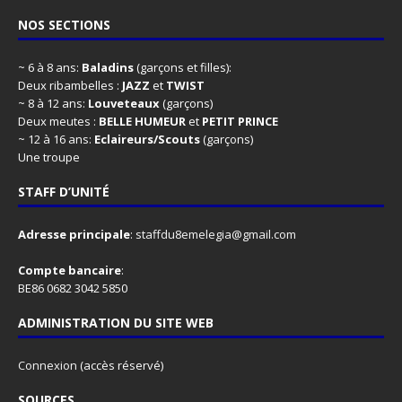
NOS SECTIONS
~ 6 à 8 ans:
Baladins
(garçons et filles):
Deux ribambelles :
JAZZ
et
TWIST
~ 8 à 12 ans:
Louveteaux
(garçons)
Deux meutes :
BELLE HUMEUR
et
PETIT PRINCE
~ 12 à 16 ans:
Eclaireurs/Scouts
(garçons)
Une troupe
STAFF D’UNITÉ
Adresse principale
:
staffdu8emelegia@gmail.com
Compte bancaire
:
BE86 0682 3042 5850
ADMINISTRATION DU SITE WEB
Connexion
(accès réservé)
SOURCES