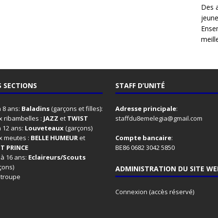
Des 
jeune
Ensem
meille
 SECTIONS
STAFF D’UNITÉ
à 8 ans:
Baladins
(garçons et filles):
Adresse principale
:
 ribambelles :
JAZZ
et
TWIST
staffdu8emelegia@gmail.com
à 12 ans:
Louveteaux
(garçons)
x meutes :
BELLE HUMEUR
et
Compte bancaire
:
IT PRINCE
BE86 0682 3042 5850
 à 16 ans:
Eclaireurs/Scouts
çons)
ADMINISTRATION DU SITE WE
 troupe
Connexion
(accès réservé)