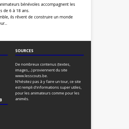
animateurs bénévoles accompagnent les
s de 6 à 18 ans.
ble, ils rêvent de construire un monde
ur...
SOURCES
De nombreux contenus (textes,
images,...) proviennent du site
www.lesscouts.be
.
N'hésitez pas à y faire un tour, ce site
est rempli d'informations super utiles,
pour les animateurs comme pour les
animés.
B