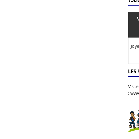
75ÈM
Joye
LES
Visit
:
www