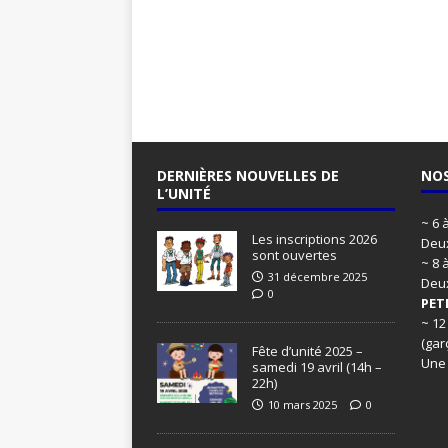
DERNIÈRES NOUVELLES DE
NOS
L’UNITÉ
~ 6 
Les inscriptions 2026
Deux
sont ouvertes
~ 8 
31 décembre 2025
Deu
0
PET
~ 12
(gar
Fête d’unité 2025 –
Une
samedi 19 avril (14h –
22h)
10 mars 2025
0