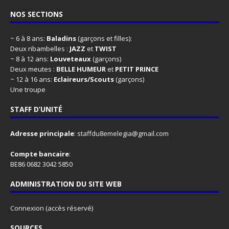
NOS SECTIONS
~ 6 à 8 ans:
Baladins
(garçons et filles):
Deux ribambelles :
JAZZ
et
TWIST
~ 8 à 12 ans:
Louveteaux
(garçons)
Deux meutes :
BELLE HUMEUR
et
PETIT PRINCE
~ 12 à 16 ans:
Eclaireurs/Scouts
(garçons)
Une troupe
STAFF D’UNITÉ
Adresse principale
:
staffdu8emelegia@gmail.com
Compte bancaire
:
BE86 0682 3042 5850
ADMINISTRATION DU SITE WEB
Connexion
(accès réservé)
SOURCES