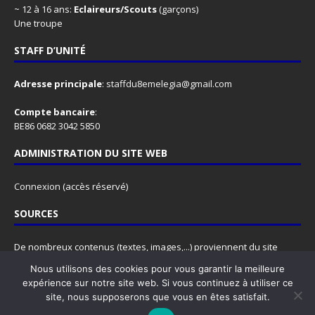
~ 12 à 16 ans:
Eclaireurs/Scouts
(garçons)
Une troupe
STAFF D’UNITÉ
Adresse principale
:
staffdu8emelegia@gmail.com
Compte bancaire
:
BE86 0682 3042 5850
ADMINISTRATION DU SITE WEB
Connexion
(accès réservé)
SOURCES
De nombreux contenus (textes, images,...) proviennent du site
www.lesscouts.be
.
Nous utilisons des cookies pour vous garantir la meilleure
N'hésitez pas à y faire un tour, ce site est rempli d'informations
expérience sur notre site web. Si vous continuez à utiliser ce
super utiles, pour les animateurs comme pour les animés.
site, nous supposerons que vous en êtes satisfait.