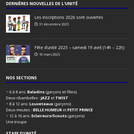
DERNIÈRES NOUVELLES DE L’UNITÉ
Les inscriptions 2026 sont ouvertes
31 décembre 2025
Fête d’unité 2025 – samedi 19 avril (14h – 22h)
10 mars 2025
NOS SECTIONS
~ 6 à 8 ans:
Baladins
(garçons et filles):
Deux ribambelles :
JAZZ
et
TWIST
~ 8 à 12 ans:
Louveteaux
(garçons)
Deux meutes :
BELLE HUMEUR
et
PETIT PRINCE
~ 12 à 16 ans:
Eclaireurs/Scouts
(garçons)
Une troupe
STAFF D’UNITÉ