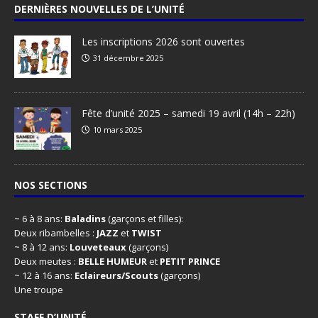
DERNIÈRES NOUVELLES DE L’UNITÉ
Les inscriptions 2026 sont ouvertes
31 décembre 2025
Fête d’unité 2025 – samedi 19 avril (14h – 22h)
10 mars 2025
NOS SECTIONS
~ 6 à 8 ans:
Baladins
(garçons et filles):
Deux ribambelles :
JAZZ
et
TWIST
~ 8 à 12 ans:
Louveteaux
(garçons)
Deux meutes :
BELLE HUMEUR
et
PETIT PRINCE
~ 12 à 16 ans:
Eclaireurs/Scouts
(garçons)
Une troupe
STAFF D’UNITÉ