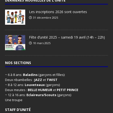
DERNIÈRES NOUVELLES DE L’UNITÉ
Les inscriptions 2026 sont ouvertes
31 décembre 2025
Fête d’unité 2025 – samedi 19 avril (14h – 22h)
10 mars 2025
NOS SECTIONS
~ 6 à 8 ans:
Baladins
(garçons et filles):
Deux ribambelles :
JAZZ
et
TWIST
~ 8 à 12 ans:
Louveteaux
(garçons)
Deux meutes :
BELLE HUMEUR
et
PETIT PRINCE
~ 12 à 16 ans:
Eclaireurs/Scouts
(garçons)
Une troupe
STAFF D’UNITÉ