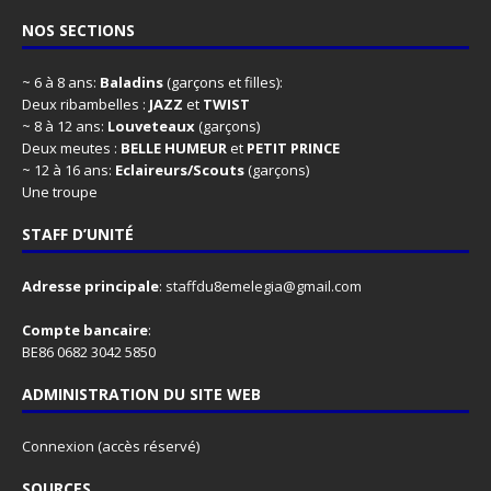
NOS SECTIONS
~ 6 à 8 ans:
Baladins
(garçons et filles):
Deux ribambelles :
JAZZ
et
TWIST
~ 8 à 12 ans:
Louveteaux
(garçons)
Deux meutes :
BELLE HUMEUR
et
PETIT PRINCE
~ 12 à 16 ans:
Eclaireurs/Scouts
(garçons)
Une troupe
STAFF D’UNITÉ
Adresse principale
:
staffdu8emelegia@gmail.com
Compte bancaire
:
BE86 0682 3042 5850
ADMINISTRATION DU SITE WEB
Connexion
(accès réservé)
SOURCES