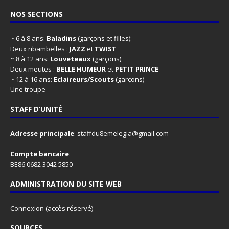
NOS SECTIONS
~ 6 à 8 ans:
Baladins
(garçons et filles):
Deux ribambelles :
JAZZ
et
TWIST
~ 8 à 12 ans:
Louveteaux
(garçons)
Deux meutes :
BELLE HUMEUR
et
PETIT PRINCE
~ 12 à 16 ans:
Eclaireurs/Scouts
(garçons)
Une troupe
STAFF D’UNITÉ
Adresse principale
:
staffdu8emelegia@gmail.com
Compte bancaire
:
BE86 0682 3042 5850
ADMINISTRATION DU SITE WEB
Connexion
(accès réservé)
SOURCES