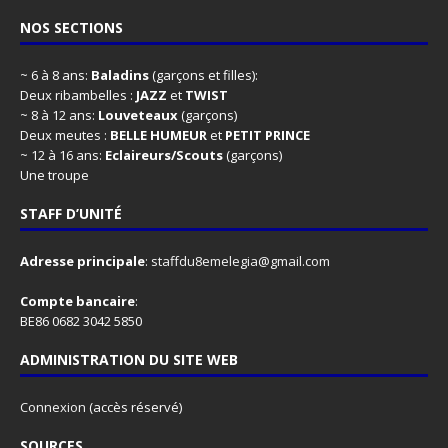
NOS SECTIONS
~ 6 à 8 ans:
Baladins
(garçons et filles):
Deux ribambelles :
JAZZ
et
TWIST
~ 8 à 12 ans:
Louveteaux
(garçons)
Deux meutes :
BELLE HUMEUR
et
PETIT PRINCE
~ 12 à 16 ans:
Eclaireurs/Scouts
(garçons)
Une troupe
STAFF D’UNITÉ
Adresse principale
:
staffdu8emelegia@gmail.com
Compte bancaire
:
BE86 0682 3042 5850
ADMINISTRATION DU SITE WEB
Connexion
(accès réservé)
SOURCES