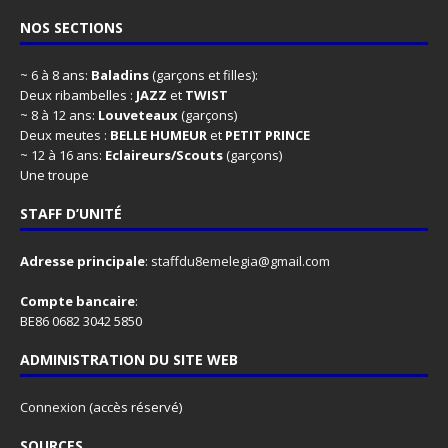
NOS SECTIONS
~ 6 à 8 ans:
Baladins
(garçons et filles):
Deux ribambelles :
JAZZ
et
TWIST
~ 8 à 12 ans:
Louveteaux
(garçons)
Deux meutes :
BELLE HUMEUR
et
PETIT PRINCE
~ 12 à 16 ans:
Eclaireurs/Scouts
(garçons)
Une troupe
STAFF D’UNITÉ
Adresse principale
:
staffdu8emelegia@gmail.com
Compte bancaire
:
BE86 0682 3042 5850
ADMINISTRATION DU SITE WEB
Connexion
(accès réservé)
SOURCES